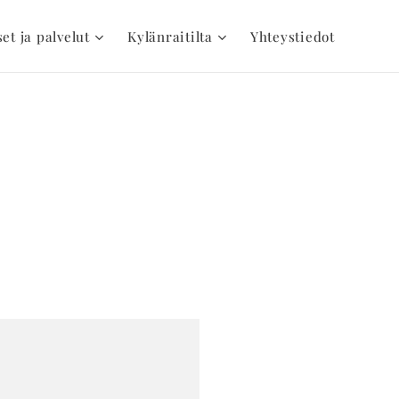
set ja palvelut
Kylänraitilta
Yhteystiedot