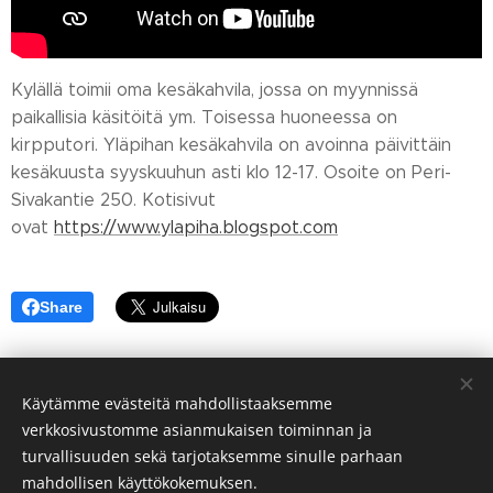
Kylällä toimii oma kesäkahvila, jossa on myynnissä
paikallisia käsitöitä ym. Toisessa huoneessa on
kirpputori. Yläpihan kesäkahvila on avoinna päivittäin
kesäkuusta syyskuuhun asti klo 12-17. Osoite on Peri-
Sivakantie 250. Kotisivut
ovat
https://www.ylapiha.blogspot.com
Share
Käytämme evästeitä mahdollistaaksemme
verkkosivustomme asianmukaisen toiminnan ja
turvallisuuden sekä tarjotaksemme sinulle parhaan
mahdollisen käyttökokemuksen.