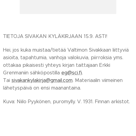
TIETOJA SIVAKAN KYLÄKIRJAAN 15.9. ASTI!
Hei, jos kuka muistaa/tietää Valtimon Sivakkaan liittyviä
asioita, tapahtumia, vanhoja valokuvia, piirroksia yms.
ottakaa pikaisesti yhteys kirjan taittajaan Erkki
Grenmaniin sähköpostilla
eg@sci.fi
.
Tai
sivakankylakirja@gmail.com
. Materiaalin viimeinen
lähetyspäivä on ensi maanantaina.
Kuva: Niilo Pyykönen, puromylly. V. 1931. Finnan arkistot.