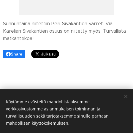
Sunnuntaina niitettiin Peri-Sivakantien varret. Via
Karelian Sivakantien osuus on niitetty myös. Turvallista
matkantekoa!
Share
Käytämme evästeitä mahdollistaaksemme
verkkosivustomme asianmukaisen toiminnan ja
turvallisuuden sekä tarjotaksemme sinulle parhaan
mahdollisen käyttökokemuksen.
© Sivakan kylä 75700 VALTIMO FINLAND