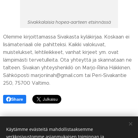
Sivakkalaisia hopea-aarteen etsinnässä
Olemme kirjoittamassa Sivakasta kyläkirjaa. Koskaan ei
lisämateriaali ole pahitteksi. Kaikki valokuvat,
muistelukset, lehtileikkeet, vanhat kirjeet ym. ovat
lämpimästi tervetulleita. Ota yhteyttä ja skannataan ne
talteen. Sivakan yhteyshenkilö on Marjo-Riina Häkkinen.
Sähköposti marjoriinah@gmail.com tai Peri-Sivakantie
250, 75700 Valtimo.
Share
Käytämme evästeitä mahdollistaaksemme
verkkosivustomme asianmukaisen toiminnan ja