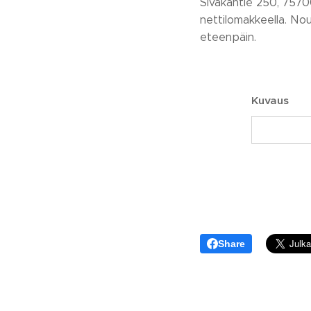
Sivakantie 250, 7570
nettilomakkeella. No
eteenpäin.
Kuvaus
Share