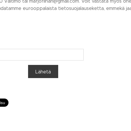
0 Valtimo tai marjoriinah@gmail.com. Voit vastata myös ohei
udatamme eurooppalaista tietosuojalauseketta, emmekä jaa
Lähetä