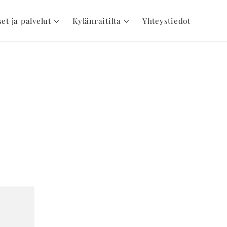
set ja palvelut
Kylänraitilta
Yhteystiedot