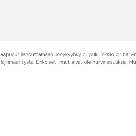
saapunut ilahduttamaan kesykyyhky eli pulu. Yksilö on harvina
n lajinmääritystä. Erikoiset linnut eivät ole harvinaisuuksia. M