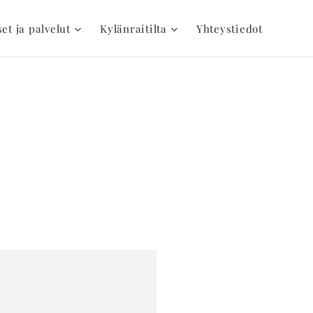
set ja palvelut
Kylänraitilta
Yhteystiedot