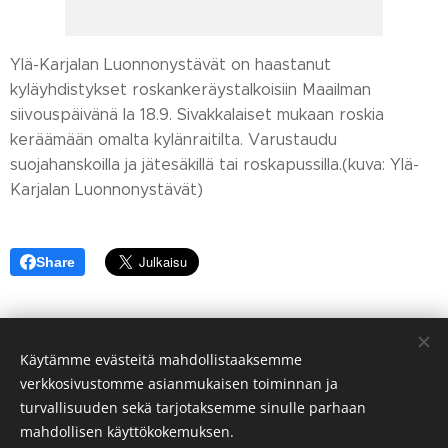
Ylä-Karjalan Luonnonystävät on haastanut
kyläyhdistykset roskankeräystalkoisiin Maailman
siivouspäivänä la 18.9. Sivakkalaiset mukaan roskia
keräämään omalta kylänraitilta. Varustaudu
suojahanskoilla ja jätesäkillä tai roskapussilla.(kuva: Ylä-
Karjalan Luonnonystävät)
Share
Käytämme evästeitä mahdollistaaksemme
verkkosivustomme asianmukaisen toiminnan ja
turvallisuuden sekä tarjotaksemme sinulle parhaan
mahdollisen käyttökokemuksen.