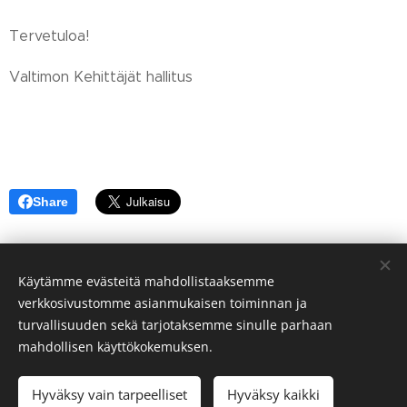
Tervetuloa!
Valtimon Kehittäjät hallitus
Share
Käytämme evästeitä mahdollistaaksemme
verkkosivustomme asianmukaisen toiminnan ja
turvallisuuden sekä tarjotaksemme sinulle parhaan
mahdollisen käyttökokemuksen.
© Sivakan kylä 75700 VALTIMO FINLAND
Hyväksy vain tarpeelliset
Hyväksy kaikki
Luotu
Webnodella
Evästeet