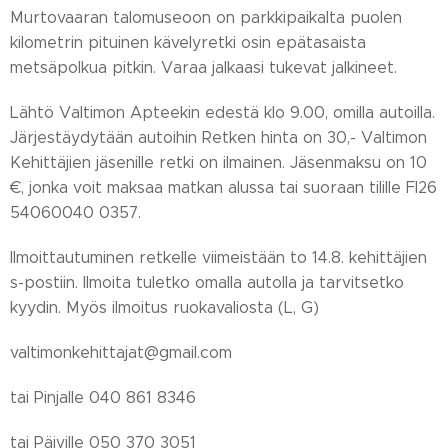
Murtovaaran talomuseoon on parkkipaikalta puolen
kilometrin pituinen kävelyretki osin epätasaista
metsäpolkua pitkin. Varaa jalkaasi tukevat jalkineet.
Lähtö Valtimon Apteekin edestä klo 9.00, omilla autoilla.
Järjestäydytään autoihin Retken hinta on 30,- Valtimon
Kehittäjien jäsenille retki on ilmainen. Jäsenmaksu on 10
€, jonka voit maksaa matkan alussa tai suoraan tilille FI26
54060040 0357.
Ilmoittautuminen retkelle viimeistään to 14.8. kehittäjien
s-postiin. Ilmoita tuletko omalla autolla ja tarvitsetko
kyydin. Myös ilmoitus ruokavaliosta (L, G)
valtimonkehittajat@gmail.com
tai Pinjalle 040 861 8346
tai Päiville 050 370 3051