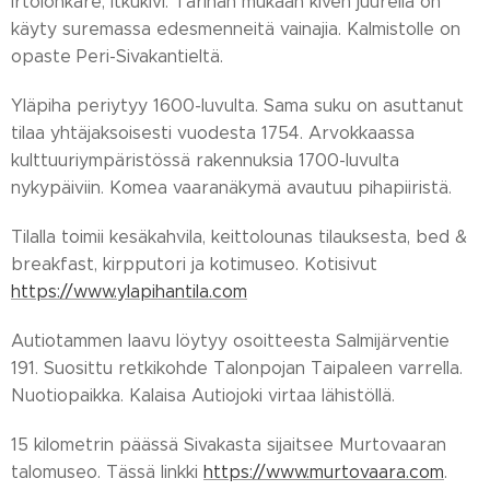
irtolohkare, Itkukivi. Tarinan mukaan kiven juurella on
käyty suremassa edesmenneitä vainajia. Kalmistolle on
opaste Peri-Sivakantieltä.
Yläpiha periytyy 1600-luvulta. Sama suku on asuttanut
tilaa yhtäjaksoisesti vuodesta 1754. Arvokkaassa
kulttuuriympäristössä rakennuksia 1700-luvulta
nykypäiviin. Komea vaaranäkymä avautuu pihapiiristä.
Tilalla toimii kesäkahvila, keittolounas tilauksesta, bed &
breakfast, kirpputori ja kotimuseo. Kotisivut
https://www.ylapihantila.com
Autiotammen laavu löytyy osoitteesta Salmijärventie
191. Suosittu retkikohde Talonpojan Taipaleen varrella.
Nuotiopaikka. Kalaisa Autiojoki virtaa lähistöllä.
15 kilometrin päässä Sivakasta sijaitsee Murtovaaran
talomuseo. Tässä linkki
https://www.murtovaara.com
.