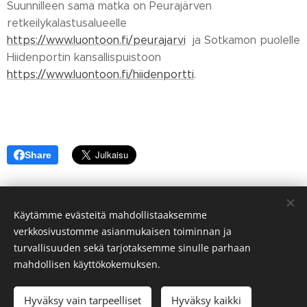
Suunnilleen sama matka on Peurajärven
retkeilykalastusalueelle
https://www.luontoon.fi/peurajarvi
ja Sotkamon puolelle
Hiidenportin kansallispuistoon
https://www.luontoon.fi/hiidenportti
.
Share
Käytämme evästeitä mahdollistaaksemme
verkkosivustomme asianmukaisen toiminnan ja
turvallisuuden sekä tarjotaksemme sinulle parhaan
mahdollisen käyttökokemuksen.
© Sivakan kylä 75700 VALTIMO FINLAND
Hyväksy vain tarpeelliset
Hyväksy kaikki