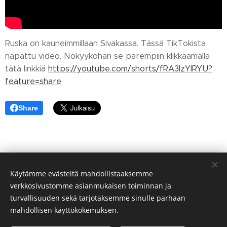
Ruska on kauneimmillaan Sivakassa. Tässä TikTokista
napattu video. Nökyyköhän se parempiin klikkaamalla
tätä linkkiä
https://youtube.com/shorts/fRA3IzYIRYU?
feature=share
Share
Käytämme evästeitä mahdollistaaksemme
verkkosivustomme asianmukaisen toiminnan ja
turvallisuuden sekä tarjotaksemme sinulle parhaan
mahdollisen käyttökokemuksen.
© Sivakan kylä 75700 VALTIMO FINLAND