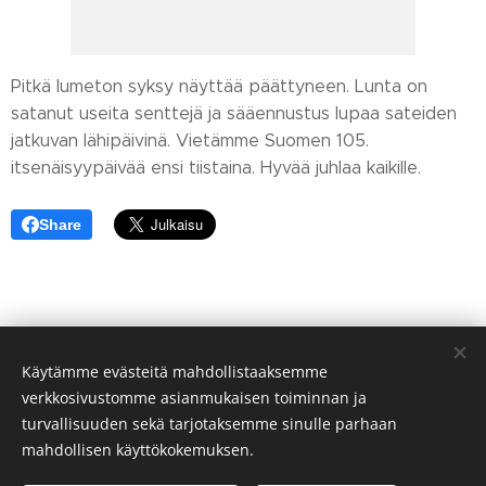
Pitkä lumeton syksy näyttää päättyneen. Lunta on
satanut useita senttejä ja sääennustus lupaa sateiden
jatkuvan lähipäivinä. Vietämme Suomen 105.
itsenäisyypäivää ensi tiistaina. Hyvää juhlaa kaikille.
Share
Käytämme evästeitä mahdollistaaksemme
verkkosivustomme asianmukaisen toiminnan ja
turvallisuuden sekä tarjotaksemme sinulle parhaan
mahdollisen käyttökokemuksen.
© Sivakan kylä 75700 VALTIMO FINLAND