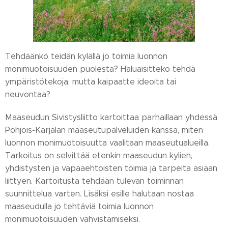
Tehdäänkö teidän kylällä jo toimia luonnon
monimuotoisuuden puolesta? Haluaisitteko tehdä
ympäristötekoja, mutta kaipaatte ideoita tai
neuvontaa?
Maaseudun Sivistysliitto kartoittaa parhaillaan yhdessä
Pohjois-Karjalan maaseutupalveluiden kanssa, miten
luonnon monimuotoisuutta vaalitaan maaseutualueilla.
Tarkoitus on selvittää etenkin maaseudun kylien,
yhdistysten ja vapaaehtoisten toimia ja tarpeita asiaan
liittyen. Kartoitusta tehdään tulevan toiminnan
suunnittelua varten. Lisäksi esille halutaan nostaa
maaseudulla jo tehtäviä toimia luonnon
monimuotoisuuden vahvistamiseksi.