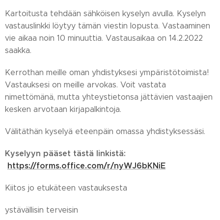
Kartoitusta tehdään sähköisen kyselyn avulla. Kyselyn
vastauslinkki löytyy tämän viestin lopusta. Vastaaminen
vie aikaa noin 10 minuuttia. Vastausaikaa on 14.2.2022
saakka.
Kerrothan meille oman yhdistyksesi ympäristötoimista!
Vastauksesi on meille arvokas. Voit vastata
nimettömänä, mutta yhteystietonsa jättävien vastaajien
kesken arvotaan kirjapalkintoja.
Välitäthän kyselyä eteenpäin omassa yhdistyksessäsi.
Kyselyyn pääset tästä linkistä:
https://forms.office.com/r/nyWJ6bKNiE
Kiitos jo etukäteen vastauksesta 😊
ystävällisin terveisin