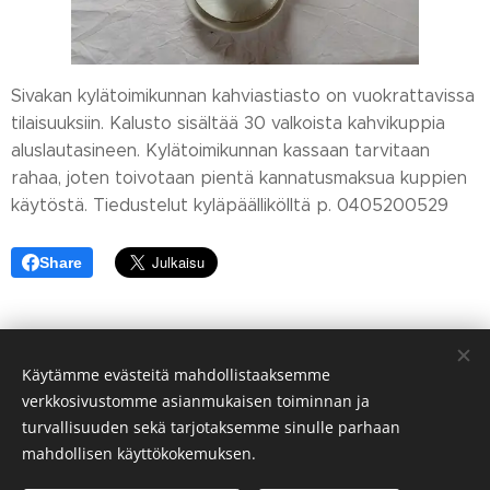
Sivakan kylätoimikunnan kahviastiasto on vuokrattavissa
tilaisuuksiin. Kalusto sisältää 30 valkoista kahvikuppia
aluslautasineen. Kylätoimikunnan kassaan tarvitaan
rahaa, joten toivotaan pientä kannatusmaksua kuppien
käytöstä. Tiedustelut kyläpäällikölltä p. 0405200529
Share
Käytämme evästeitä mahdollistaaksemme
verkkosivustomme asianmukaisen toiminnan ja
turvallisuuden sekä tarjotaksemme sinulle parhaan
mahdollisen käyttökokemuksen.
© Sivakan kylä 75700 VALTIMO FINLAND