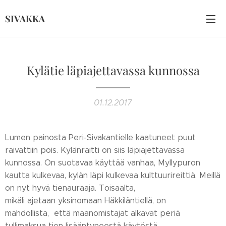
SIVAKKA
Kylätie läpiajettavassa kunnossa
01.12.2017
Lumen painosta Peri-Sivakantielle kaatuneet puut
raivattiin pois. Kylänraitti on siis läpiajettavassa
kunnossa. On suotavaa käyttää vanhaa, Myllypuron
kautta kulkevaa, kylän läpi kulkevaa kulttuurireittiä. Meillä
on nyt hyvä tienauraaja. Toisaalta,
mikäli ajetaan yksinomaan Häkkiläntiellä, on
mahdollista, että maanomistajat alkavat periä
tullimaksua tien lisääntyneestä käytöstä.