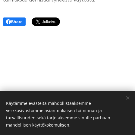
Share
Käytämme evästeitä mahdollistaaksemme
verkkosivustomme asianmukaisen toiminnan ja
turvallisuuden sekä tarjotaksemme sinulle parhaan
mahdollisen käyttökokemuksen.
© Sivakan kylä 75700 VALTIMO FINLAND