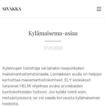
SIVAKKA
Kylämaisema-asiaa
17.01.2023
Kyläsivujen toimittaja sai lainaksi naapurikylien
maisemanhoitomateriaalia. Lomakkeen avulla on helppo
kartoittaa maisemanhoitokohteet. ELY keskukset
tarjoavat HELMI ohjelmaa avuksi arvokkaiden
luontokohteiden hoitoon. Jos kylällä toimii esim.
metsästysseura, se voi saada korvausta kylämaiseman
hoidosta.