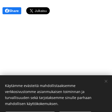
Share
Käytämme evästeitä mahdollistaaksemme
verkkosivustomme asianmukaisen toiminnan ja
turvallisuuden sekä tarjotaksemme sinulle parhaan
mahdollisen käyttökokemuksen.
© Sivakan kylä 75700 VALTIMO FINLAND