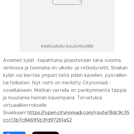
Keskuskatu koulunkylällä
Avoimet kylät -tapahtuma järjestetään tänä vuonna
verkossa ja teemana on ulkoilu- ja retkeilyreitit. Sivakan
kylän voi kiertää ympäri teitä pitkin kävellen, pyöräillen
tai hölkäten. Nyt reitti on merkitty Citynomadi -
sovellukseen. Matkan varrella on parikymmentä täppiä
ja muutamia hieman kauempana. Tervetuloa
virtuaalikierrokselle
Sivakkaan!
https://open.citynomadi.com/route/8dc9c35
ccc13b7c84695b3fd97261a52