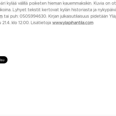
äri kylää välillä poiketen hieman kauemmaksikin. Kuvia on 
oina. Lyhyet tekstit kertovat kylän historiasta ja nykypäiväs
om
tai puh: 0505994630. Kirjan julkaisutilaisuus pidetään Ylä
 21.4. klo 12.00. Lisätietoja
www.ylapihantila.com