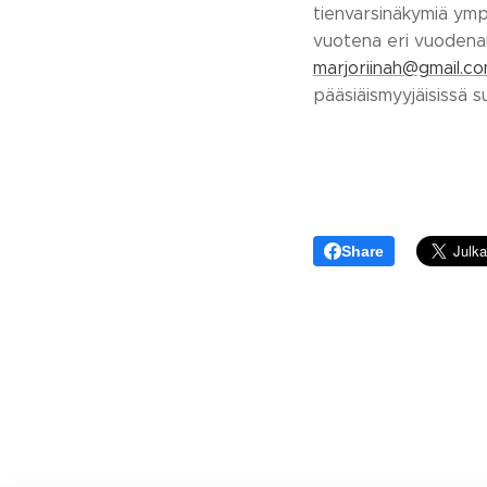
tienvarsinäkymiä ymp
vuotena eri vuodenaik
marjoriinah@gmail.c
pääsiäismyyjäisissä su
Share