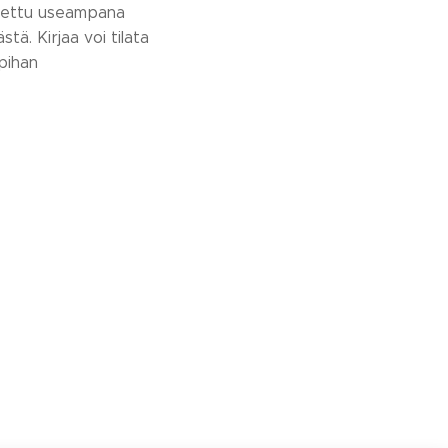
otettu useampana
tä. Kirjaa voi tilata
pihan