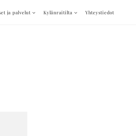
set ja palvelut
Kylänraitilta
Yhteystiedot