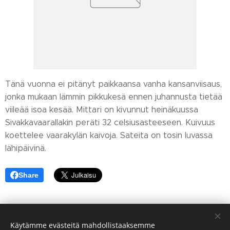
Tänä vuonna ei pitänyt paikkaansa vanha kansanviisaus,
jonka mukaan lämmin pikkukesä ennen juhannusta tietää
viileää isoa kesää. Mittari on kivunnut heinäkuussa
Sivakkavaarallakin peräti 32 celsiusasteeseen. Kuivuus
koettelee vaarakylän kaivoja. Sateita on tosin luvassa
lähipäivinä.
Share
Käytämme evästeitä mahdollistaaksemme