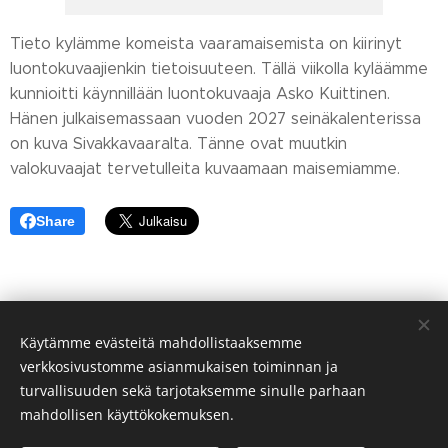
Tieto kylämme komeista vaaramaisemista on kiirinyt
luontokuvaajienkin tietoisuuteen. Tällä viikolla kyläämme
kunnioitti käynnillään luontokuvaaja Asko Kuittinen.
Hänen julkaisemassaan vuoden 2027 seinäkalenterissa
on kuva Sivakkavaaralta. Tänne ovat muutkin
valokuvaajat tervetulleita kuvaamaan maisemiamme.
Share
Käytämme evästeitä mahdollistaaksemme
verkkosivustomme asianmukaisen toiminnan ja
turvallisuuden sekä tarjotaksemme sinulle parhaan
mahdollisen käyttökokemuksen.
© Sivakan kylä 75700 VALTIMO FINLAND