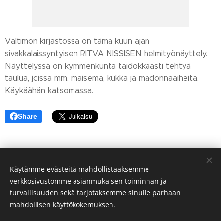
Valtimon kirjastossa on tämä kuun ajan
sivakkalaissyntyisen RITVA NISSISEN helmityönäyttely.
Näyttelyssä on kymmenkunta taidokkaasti tehtyä
taulua, joissa mm. maisema, kukka ja madonnaaiheita.
Käykäähän katsomassa.
Share
Käytämme evästeitä mahdollistaaksemme
verkkosivustomme asianmukaisen toiminnan ja
turvallisuuden sekä tarjotaksemme sinulle parhaan
mahdollisen käyttökokemuksen.
© Sivakan kylä 75700 VALTIMO FINLAND