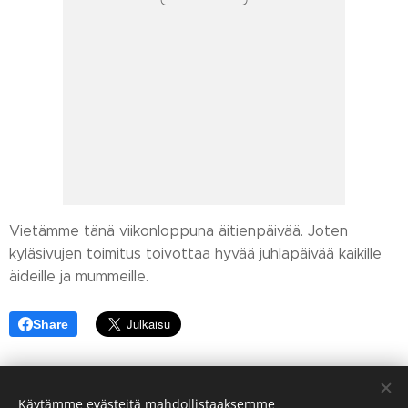
Vietämme tänä viikonloppuna äitienpäivää. Joten
kyläsivujen toimitus toivottaa hyvää juhlapäivää kaikille
äideille ja mummeille.
Share
Käytämme evästeitä mahdollistaaksemme